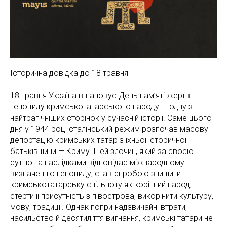
Історична довідка до 18 травня
18 травня Україна вшановує День пам’яті жертв
геноциду кримськотатарського народу — одну з
найтрагічніших сторінок у сучасній історії. Саме цього
дня у 1944 році сталінський режим розпочав масову
депортацію кримських татар з їхньої історичної
батьківщини — Криму. Цей злочин, який за своєю
суттю та наслідками відповідає міжнародному
визначенню геноциду, став спробою знищити
кримськотатарську спільноту як корінний народ,
стерти її присутність з півострова, викорінити культуру,
мову, традиції. Однак попри надзвичайні втрати,
насильство й десятиліття вигнання, кримські татари не