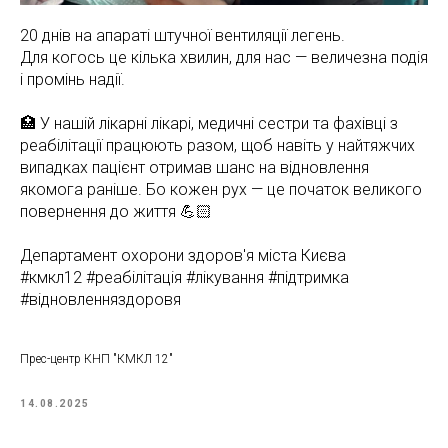
20 днів на апараті штучної вентиляції легень.
Для когось це кілька хвилин, для нас — величезна подія
і промінь надії.
🏥 У нашій лікарні лікарі, медичні сестри та фахівці з
реабілітації працюють разом, щоб навіть у найтяжчих
випадках пацієнт отримав шанс на відновлення
якомога раніше. Бо кожен рух — це початок великого
повернення до життя 💪🏻
Департамент охорони здоров'я міста Києва
#кмкл12 #реабілітація #лікування #підтримка
#відновленняздоровя
Прес-центр КНП "КМКЛ 12"
14.08.2025